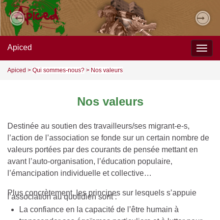
Previous
Nex
Apiced
Togg
navig
Apiced
>
Qui sommes-nous?
>
Nos valeurs
Nos valeurs
Destinée au soutien des travailleurs/ses migrant-e-s,
l’action de l’association se fonde sur un certain nombre de
valeurs portées par des courants de pensée mettant en
avant l’auto-organisation, l’éducation populaire,
l’émancipation individuelle et collective…
Plus concrètement, les principes sur lesquels s’appuie
l’association au quotidien sont :
La confiance en la capacité de l’être humain à